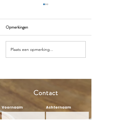
Opmerkingen
Plaats een opmerking...
Openbaar vervoer maakt
Expertise is wat je 
sales productiever
hoe
Contact
Voornaam
Achternaam
Email