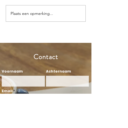
Plaats een opmerking...
Openbaar vervoer maakt
Je bent nooit klaar 
sales productiever
coach
Contact
Voornaam
Achternaam
Email
Onderwerp