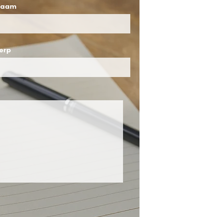
naam
erp