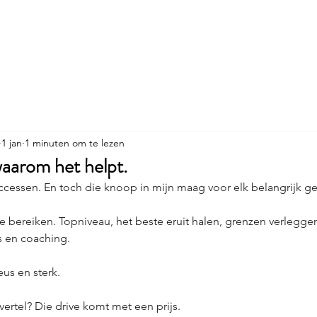
Trusted Leadership
Trusted Selling
Klantverhalen
Ov
1 jan
1 minuten om te lezen
waarom het helpt.
successen. En toch die knoop in mijn maag voor elk belangrijk g
le bereiken. Topniveau, het beste eruit halen, grenzen verleggen.
 en coaching.
eus en sterk.
 vertel? Die drive komt met een prijs.