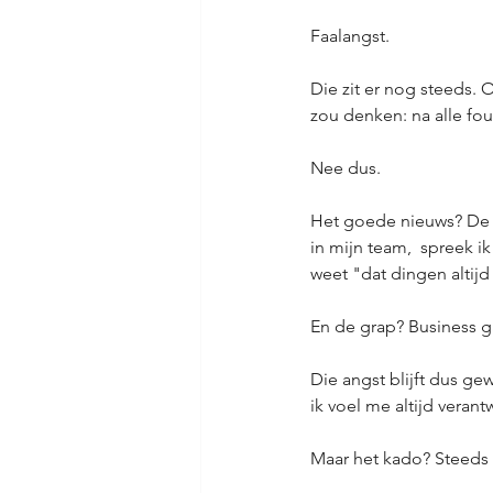
Faalangst.
Die zit er nog steeds. 
zou denken: na alle fout
Nee dus.
Het goede nieuws? De i
in mijn team,  spreek i
weet "dat dingen altij
En de grap? Business gaa
Die angst blijft dus ge
ik voel me altijd verant
Maar het kado? Steeds w