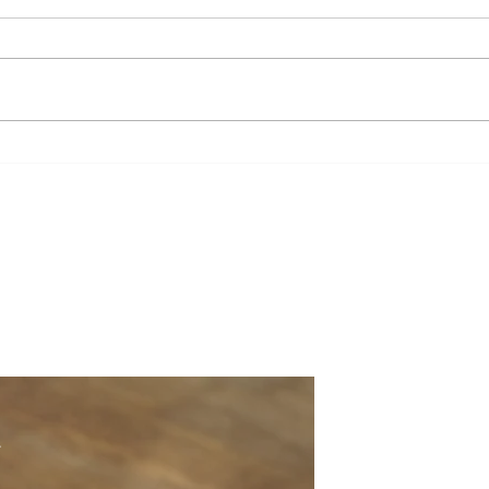
Openbaar vervoer maakt sales
Exper
productiever
hoe
t