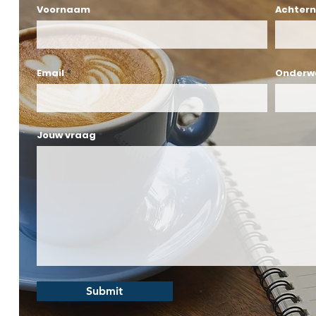
Voornaam
Achter
Email
Onderw
Jouw vraag
Submit