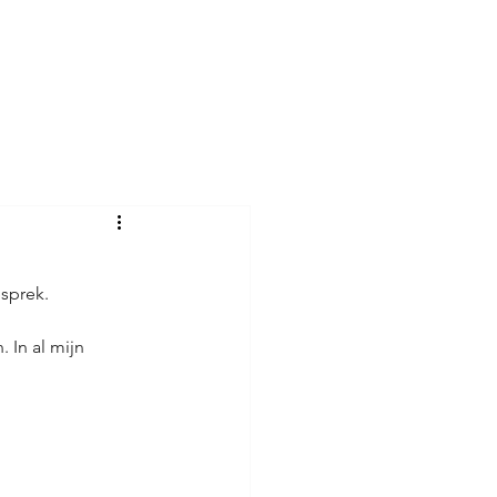
er
Reviews
Blog
Contact
esprek.
 In al mijn 