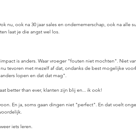
Ook nu, ook na 30 jaar sales en ondernemerschap, ook na alle su
en laat je die angst wel los.
mpact is anders. Waar vroeger "fouten niet mochten". Niet van
k nu tevoren met mezelf af dat, ondanks de best mogelijke voorb
d anders lopen en dat dat mag".
t better than ever, klanten zijn blij en... ik ook!
woon. En ja, soms gaan dingen niet "perfect". En dat voelt ong
woordelijk.
eer iets leren.